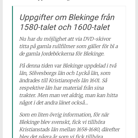
Uppgifter om Blekinge från
1580-talet och 1600-talet
Nu har du möjlighet att via DVD-skivor
titta på gamla rullfilmer som gäller för bl a
de gamla Jordeböckerna för Blekinge.
På denna tiden var Blekinge uppdelad i två
län, Sölvesborgs län och Lyckå län, som
ändrades till Kristianopels län 1601. Så
respektive län har material från sina
trakter. Men man vet aldrig, man kan hitta
något i det andra länet också…
Som en liten övrig information, för när
Blekinge blev svenskt, fick vi tillhöra
Kristianstads län mellan 1658-1680, därefter
blev det några år som vi fick tillhöra