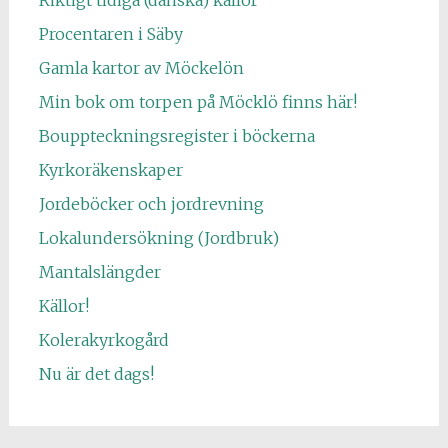
Riktigt tidiga (danska) källor
Procentaren i Säby
Gamla kartor av Möckelön
Min bok om torpen på Möcklö finns här!
Bouppteckningsregister i böckerna
Kyrkoräkenskaper
Jordeböcker och jordrevning
Lokalundersökning (Jordbruk)
Mantalslängder
Källor!
Kolerakyrkogård
Nu är det dags!