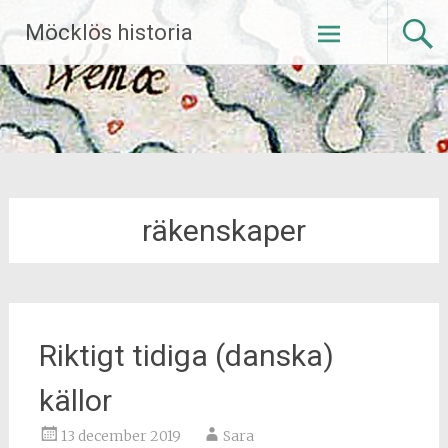
Hoppa
Möcklös historia
till
innehåll
räkenskaper
Riktigt tidiga (danska)
källor
13 december 2019
Sara