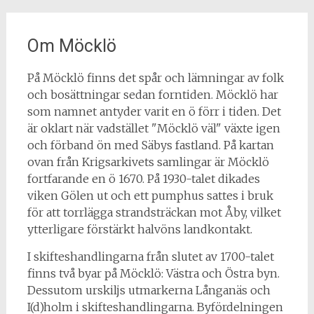
Om Möcklö
På Möcklö finns det spår och lämningar av folk
och bosättningar sedan forntiden. Möcklö har
som namnet antyder varit en ö förr i tiden. Det
är oklart när vadstället "Möcklö väl" växte igen
och förband ön med Säbys fastland. På kartan
ovan från Krigsarkivets samlingar är Möcklö
fortfarande en ö 1670. På 1930-talet dikades
viken Gölen ut och ett pumphus sattes i bruk
för att torrlägga strandsträckan mot Åby, vilket
ytterligare förstärkt halvöns landkontakt.
I skifteshandlingarna från slutet av 1700-talet
finns två byar på Möcklö: Västra och Östra byn.
Dessutom urskiljs utmarkerna Långanäs och
I(d)holm i skifteshandlingarna. Byfördelningen