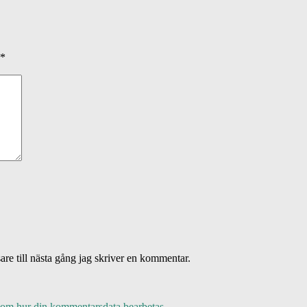
*
re till nästa gång jag skriver en kommentar.
 om hur din kommentarsdata bearbetas
.