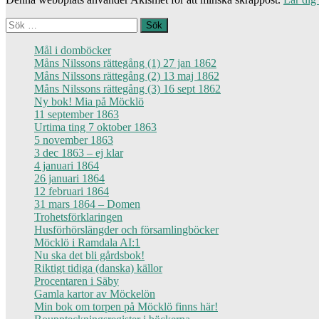
Sök
efter:
Mål i domböcker
Måns Nilssons rättegång (1) 27 jan 1862
Måns Nilssons rättegång (2) 13 maj 1862
Måns Nilssons rättegång (3) 16 sept 1862
Ny bok! Mia på Möcklö
11 september 1863
Urtima ting 7 oktober 1863
5 november 1863
3 dec 1863 – ej klar
4 januari 1864
26 januari 1864
12 februari 1864
31 mars 1864 – Domen
Trohetsförklaringen
Husförhörslängder och församlingböcker
Möcklö i Ramdala AI:1
Nu ska det bli gårdsbok!
Riktigt tidiga (danska) källor
Procentaren i Säby
Gamla kartor av Möckelön
Min bok om torpen på Möcklö finns här!