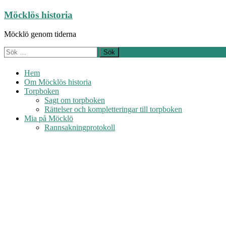
Hoppa
Möcklös historia
till
innehåll
Möcklö genom tiderna
Sök
efter:
Hem
Om Möcklös historia
Torpboken
Sagt om torpboken
Rättelser och kompletteringar till torpboken
Mia på Möcklö
Rannsakningprotokoll