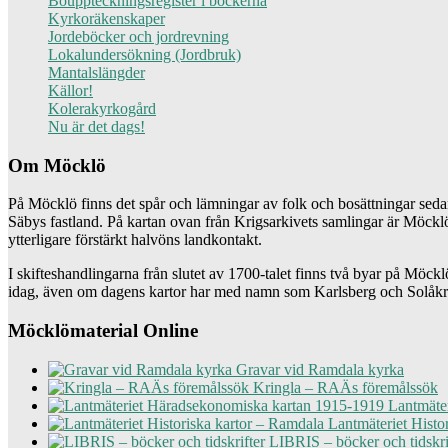
Bouppteckningsregister i böckerna
Kyrkoräkenskaper
Jordeböcker och jordrevning
Lokalundersökning (Jordbruk)
Mantalslängder
Källor!
Kolerakyrkogård
Nu är det dags!
Om Möcklö
På Möcklö finns det spår och lämningar av folk och bosättningar sedan
Säbys fastland. På kartan ovan från Krigsarkivets samlingar är Möcklö
ytterligare förstärkt halvöns landkontakt.
I skifteshandlingarna från slutet av 1700-talet finns två byar på Möc
idag, även om dagens kartor har med namn som Karlsberg och Solåkra,
Möcklömaterial Online
Gravar vid Ramdala kyrka
Kringla – RAÄs föremålssök
Lantmäter
Lantmäteriet Histo
LIBRIS – böcker och tidskri