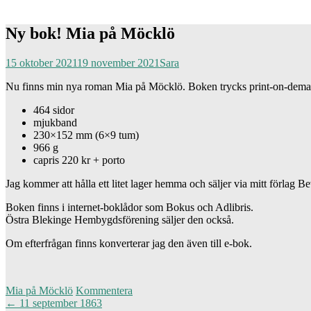
Ny bok! Mia på Möcklö
15 oktober 2021
19 november 2021
Sara
Nu finns min nya roman Mia på Möcklö. Boken trycks print-on-dem
464 sidor
mjukband
230×152 mm (6×9 tum)
966 g
capris 220 kr + porto
Jag kommer att hålla ett litet lager hemma och säljer via mitt förlag
Boken finns i internet-boklådor som Bokus och Adlibris.
Östra Blekinge Hembygdsförening säljer den också.
Om efterfrågan finns konverterar jag den även till e-bok.
Mia på Möcklö
Kommentera
Inläggsnavigering
←
11 september 1863