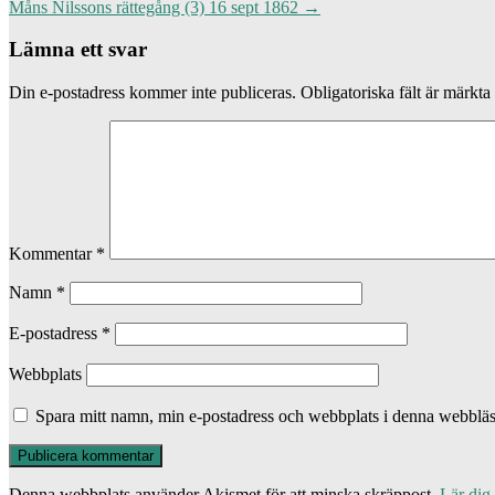
Måns Nilssons rättegång (3) 16 sept 1862
→
Lämna ett svar
Din e-postadress kommer inte publiceras.
Obligatoriska fält är märkta
Kommentar
*
Namn
*
E-postadress
*
Webbplats
Spara mitt namn, min e-postadress och webbplats i denna webbläsa
Denna webbplats använder Akismet för att minska skräppost.
Lär dig