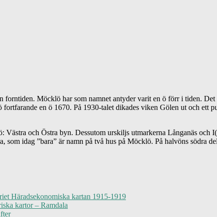
 forntiden. Möcklö har som namnet antyder varit en ö förr i tiden. Det
 fortfarande en ö 1670. På 1930-talet dikades viken Gölen ut och ett pum
klö: Västra och Östra byn. Dessutom urskiljs utmarkerna Långanäs och I(
 som idag ”bara” är namn på två hus på Möcklö. På halvöns södra del 
iet Häradsekonomiska kartan 1915-1919
riska kartor – Ramdala
fter