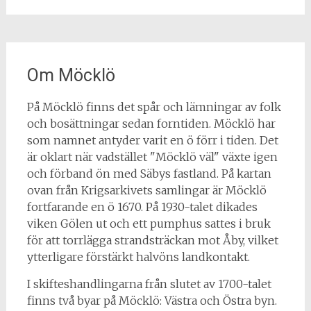
Om Möcklö
På Möcklö finns det spår och lämningar av folk
och bosättningar sedan forntiden. Möcklö har
som namnet antyder varit en ö förr i tiden. Det
är oklart när vadstället "Möcklö väl" växte igen
och förband ön med Säbys fastland. På kartan
ovan från Krigsarkivets samlingar är Möcklö
fortfarande en ö 1670. På 1930-talet dikades
viken Gölen ut och ett pumphus sattes i bruk
för att torrlägga strandsträckan mot Åby, vilket
ytterligare förstärkt halvöns landkontakt.
I skifteshandlingarna från slutet av 1700-talet
finns två byar på Möcklö: Västra och Östra byn.