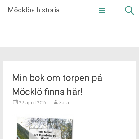
Hoppa
Möcklös historia
till
innehåll
Min bok om torpen på
Möcklö finns här!
22 april 2015
Sara