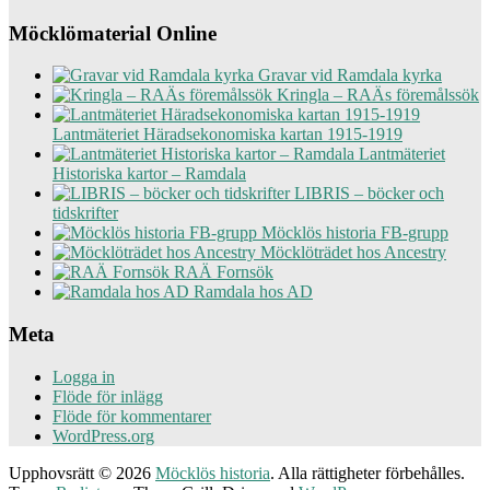
Möcklömaterial Online
Gravar vid Ramdala kyrka
Kringla – RAÄs föremålssök
Lantmäteriet Häradsekonomiska kartan 1915-1919
Lantmäteriet
Historiska kartor – Ramdala
LIBRIS – böcker och
tidskrifter
Möcklös historia FB-grupp
Möcklöträdet hos Ancestry
RAÄ Fornsök
Ramdala hos AD
Meta
Logga in
Flöde för inlägg
Flöde för kommentarer
WordPress.org
Upphovsrätt © 2026
Möcklös historia
. Alla rättigheter förbehålles.