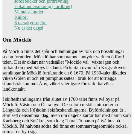
Jordeböcker och jordrevning
Lokalundersökning (Jordbruk)
Mantalslängder
Källor!
Kolerakyrkogård
Nu är det dags!
Om Möcklö
På Möcklö finns det spår och lämningar av folk och bosättningar
sedan forntiden. Möcklö har som namnet antyder varit en ö förr i
tiden. Det är oklart när vadstället "Möcklö väl" växte igen och
förband ön med Säbys fastland. På kartan ovan från Krigsarkivets
samlingar är Möcklö fortfarande en ö 1670. På 1930-talet dikades
viken Gölen ut och ett pumphus sattes i bruk för att torrlägga
strandsträckan mot Åby, vilket ytterligare förstärkt halvöns
landkontakt.
I skifteshandlingarna från slutet av 1700-talet finns två byar på
Möcklö: Västra och Östra byn. Dessutom urskiljs utmarkerna
Långanäs och I(d)holm i skifteshandlingarna. Byfördelningen är i
stort sett densamma idag, även om dagens kartor har med namn som
Karlsberg och Solåkra, som idag ”bara” är namn på två hus på
Möcklö. På halvöns södra del finns ett sommarstugeområde också,
som är en by i sig.