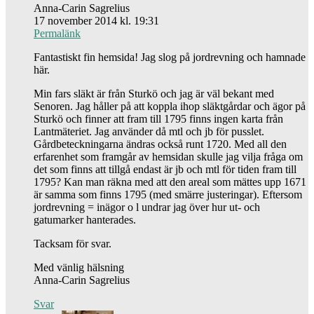
Anna-Carin Sagrelius
17 november 2014 kl. 19:31
Permalänk
Fantastiskt fin hemsida! Jag slog på jordrevning och hamnade
här.
Min fars släkt är från Sturkö och jag är väl bekant med
Senoren. Jag håller på att koppla ihop släktgårdar och ägor på
Sturkö och finner att fram till 1795 finns ingen karta från
Lantmäteriet. Jag använder då mtl och jb för pusslet.
Gårdbeteckningarna ändras också runt 1720. Med all den
erfarenhet som framgår av hemsidan skulle jag vilja fråga om
det som finns att tillgå endast är jb och mtl för tiden fram till
1795? Kan man räkna med att den areal som mättes upp 1671
är samma som finns 1795 (med smärre justeringar). Eftersom
jordrevning = inägor o l undrar jag över hur ut- och
gatumarker hanterades.
Tacksam för svar.
Med vänlig hälsning
Anna-Carin Sagrelius
Svar