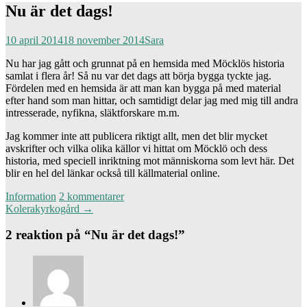
Nu är det dags!
10 april 2014
18 november 2014
Sara
Nu har jag gått och grunnat på en hemsida med Möcklös historia
samlat i flera år! Så nu var det dags att börja bygga tyckte jag.
Fördelen med en hemsida är att man kan bygga på med material
efter hand som man hittar, och samtidigt delar jag med mig till andra
intresserade, nyfikna, släktforskare m.m.
Jag kommer inte att publicera riktigt allt, men det blir mycket
avskrifter och vilka olika källor vi hittat om Möcklö och dess
historia, med speciell inriktning mot människorna som levt här. Det
blir en hel del länkar också till källmaterial online.
Information
2 kommentarer
Inläggsnavigering
Kolerakyrkogård
→
2 reaktion på “
Nu är det dags!
”