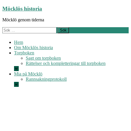
Hoppa
Möcklös historia
till
innehåll
Möcklö genom tiderna
Sök
efter:
Hem
Om Möcklös historia
Torpboken
Sagt om torpboken
Rättelser och kompletteringar till torpboken
Mia på Möcklö
Rannsakningprotokoll