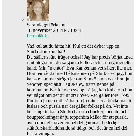
Sara
Inläggsförfattare
18 november 2014 kl. 10:44
Permalänk
Vad kul att du hittat hit! Kul att det dyker upp en
Sturkö-forskare här!
Du ställer svåra frågor också! Jag har precis börjat tassa
runt litegrann i dessa gamla källor, och lär mig mer efter
hand. Min ”mentor” Eva Kangeman vet säkert lite mer.
Hon har råddat med båtsmännen på Sturkö vet jag, hon
kanske har mer strögrejer om Sturkö, annars är hon ju
Senoren-specialist. Jag ska ev. träffa henne på
kommunarkivet idag en sväng, så jag kan kolla om hon
vet något om det du undrar över. Vad gäller före 1795
förutom jb och mtl, så har du ju ministerialböckerna att
lusläsa och pussla när det gäller folket på ön. Vet inte
hur långt tillbaka Sturkö har sina böcker, men de och
bouppteckningar är ju toppenbra källor för att pussla,
även om det kräver en hel del gammalt hederligt
släktforskarbläddrande så tidigt, och det är en hel del
felskrivningar.