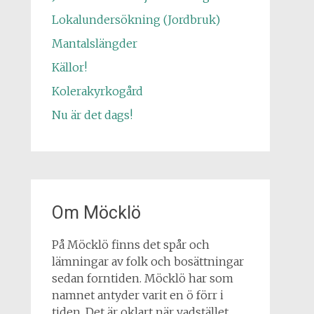
Lokalundersökning (Jordbruk)
Mantalslängder
Källor!
Kolerakyrkogård
Nu är det dags!
Om Möcklö
På Möcklö finns det spår och
lämningar av folk och bosättningar
sedan forntiden. Möcklö har som
namnet antyder varit en ö förr i
tiden. Det är oklart när vadstället