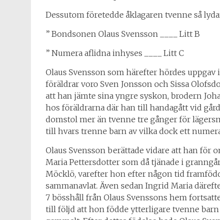
Dessutom företedde åklagaren tvenne så lyda
” Bondsonen Olaus Svensson ____ Litt B
” Numera aflidna inhyses ____ Litt C
Olaus Svensson som härefter hördes uppgav i
föräldrar voro Sven Jonsson och Sissa Olofsd
att han jämte sina yngre syskon, brodern Joh
hos föräldrarna där han till handagått vid gårds
domstol mer än
tvenne
tre gånger för lägers
till hvars trenne barn av vilka dock ett numera
Olaus Svensson berättade vidare att han för o
Maria Pettersdotter som då tjänade i granng
Möcklö, varefter hon efter någon tid framfö
sammanavlat. Även sedan Ingrid Maria därefte
7 bösshåll från Olaus Svenssons hem fortsat
till följd att hon födde ytterligare tvenne bar