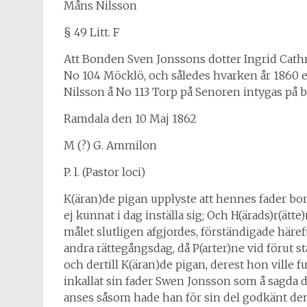
Måns Nilsson
§ 49 Litt. F
Att Bonden Sven Jonssons dotter Ingrid Cathri
No 104 Möcklö, och således hvarken år 1860 
Nilsson å No 113 Torp på Senoren intygas på
Ramdala den 10 Maj 1862
M (?) G. Ammilon
P. l. (Pastor loci)
K(äran)de pigan upplyste att hennes fader b
ej kunnat i dag inställa sig; Och H(ärads)r(ä
målet slutligen afgjordes, förständigade häref
andra rättegångsdag, då P(arter)ne vid förut st
och dertill K(äran)de pigan, derest hon ville f
inkallat sin fader Swen Jonsson som å sagda da
anses såsom hade han för sin del godkänt den 