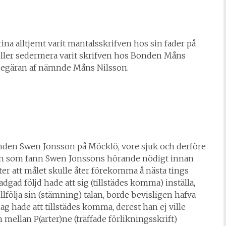
na alltjemt varit mantalsskrifven hos sin fader på
eller sedermera varit skrifven hos Bonden Måns
 begäran af nämnde Måns Nilsson.
onden Swen Jonsson på Möcklö, vore sjuk och derföre
tte)n som fann Swen Jonssons hörande nödigt innan
ter att målet skulle åter förekomma å nästa tings
adgad följd hade att sig (tillstädes komma) inställa,
ullfölja sin (stämning) talan, borde bevisligen hafva
g hade att tillstädes komma, derest han ej ville
mellan P(arter)ne (träffade förlikningsskrift)