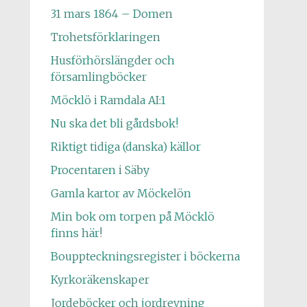
31 mars 1864 – Domen
Trohetsförklaringen
Husförhörslängder och
församlingböcker
Möcklö i Ramdala AI:1
Nu ska det bli gårdsbok!
Riktigt tidiga (danska) källor
Procentaren i Säby
Gamla kartor av Möckelön
Min bok om torpen på Möcklö
finns här!
Bouppteckningsregister i böckerna
Kyrkoräkenskaper
Jordeböcker och jordrevning