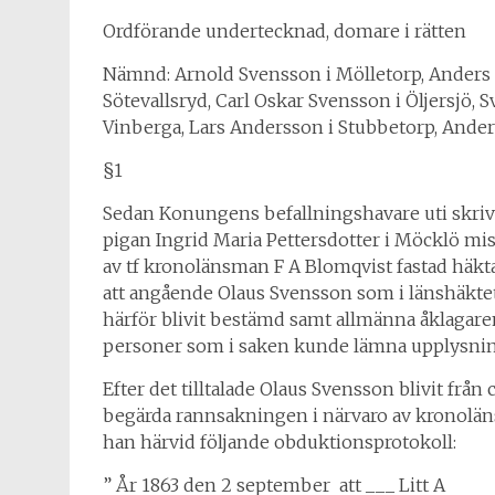
Ordförande undertecknad, domare i rätten
Nämnd: Arnold Svensson i Mölletorp, Anders
Sötevallsryd, Carl Oskar Svensson i Öljersjö,
Vinberga, Lars Andersson i Stubbetorp, Ande
§1
Sedan Konungens befallningshavare uti skrivel
pigan Ingrid Maria Pettersdotter i Möcklö mi
av tf kronolänsman F A Blomqvist fastad
häkt
att angående Olaus Svensson som i länshäkte
härför blivit bestämd samt allmänna åklagaren 
personer som i saken kunde lämna upplysnin
Efter det tilltalade Olaus Svensson blivit frå
begärda rannsakningen i närvaro av kronolä
han härvid följande obduktionsprotokoll:
” År 1863 den 2 september
att ___ Litt A