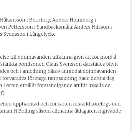
 Håkansson i Berntorp, Anders Holmberg i
 Sven Pettersson i Sandbäcksmåla, Anders Nilsson i
rs Svensson i Långelycke
se till domhavanden tillkänna givit att för mord å
sstänkta bondsonen Olaus Svensson därstädes blivit
ades
och i anledning härav anmodat domhavanden
t förvarades företaga rannsakning hade denna dag
i orten erhållit förständigande att hit inkalla de
g.
n cellen upphämtad och för rätten inställd företogs den
nsman H Bolling såsom allmänna åklagaren ingivande