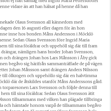
nsson ej haft samlag med Ingrid Maria Pettersdotter
enne vidare än att han hälsat på henne då han
örnekade Olaus Svensson all kännedom med
ndagen den 16 augusti eller dagen för än hon
henne inne hos bonden Måns Andersson i Möcklö
 henne. Sedan Olaus Svensson före Ingrid Maria
em till sina föräldrar och uppehöll sig där till fram
a drängar, nämligen hans broder Johan Svensson,
n och drängen Johan hos Lars Månsson i Åby gick
ftonen begåvo sig härifrån sammanträffade de på vägen
tter Johan Månsson samt drängen Anders Nilsson
de till ölkrogen och uppehöllo sig där en halvtimma
Möcklö där de åtskildes utanför Måns Anderssons gård.
 torparesonen Lars Svensson och följde denna till
hem till sina föräldrar. Sedan Olaus Svensson ätit
sson tillsammans med vilken han plägade tillbringa
lada och hämtade honom varpå de tillsammans begåvo