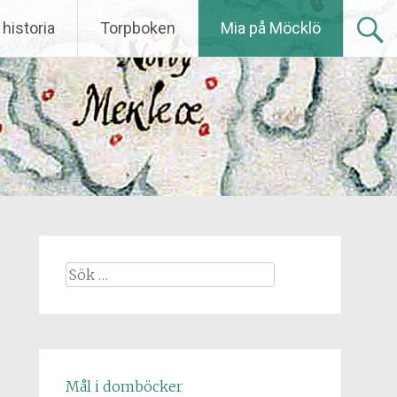
historia
Torpboken
Mia på Möcklö
Sök
efter:
Mål i domböcker