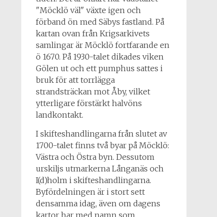
"Möcklö väl" växte igen och
förband ön med Säbys fastland. På
kartan ovan från Krigsarkivets
samlingar är Möcklö fortfarande en
ö 1670. På 1930-talet dikades viken
Gölen ut och ett pumphus sattes i
bruk för att torrlägga
strandsträckan mot Åby, vilket
ytterligare förstärkt halvöns
landkontakt.
I skifteshandlingarna från slutet av
1700-talet finns två byar på Möcklö:
Västra och Östra byn. Dessutom
urskiljs utmarkerna Långanäs och
I(d)holm i skifteshandlingarna.
Byfördelningen är i stort sett
densamma idag, även om dagens
kartor har med namn som