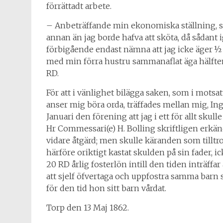
förrättadt arbete.
– Anbeträffande min ekonomiska ställning, 
annan än jag borde hafva att sköta, då sådant 
förbigående endast nämna att jag icke äger
med min förra hustru sammanaflat äga hälften
RD.
För att i vänlighet bilägga saken, som i motsat
anser mig böra orda, träffades mellan mig, Ing
Januari den förening att jag i ett för allt sku
Hr Commessari(e) H. Bolling skriftligen erkän
vidare åtgärd; men skulle käranden som tilltro
härföre oriktigt kastat skulden på sin fader,
20 RD årlig fosterlön intill den tiden inträffar
att sjelf öfvertaga och uppfostra samma bar
för den tid hon sitt barn vårdat.
Torp den 13 Maj 1862.