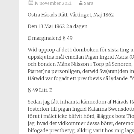
19 november 2021
Sara
Östra Härads Rätt, Vårtinget, Maj 1862
Den 13 Maj 1862 2:a dagen
(I marginalen:) § 49
Wid upprop af det i domboken för sista ting 
uppskjutna mål emellan Pigan Ingrid Maria (O
och bonden Måns Nilsson i Torp på Senoren, S
P(arter)na personligen, derwid Sw(aran)den inle
Härwid var fogadt ett prestbevis så lydande: ”A
§ 49 Litt. E
Sedan jag fått inhämta kännedom af Härads Rät
fosterlön till pigan Ingrid Katarina Swensdot
förut i målet icke blifvit hörd, ålägges böta T
jag, hvad det vidkommer dessa böter, deremot
bifogade prestbetyg, alldrig varit hos mig lags