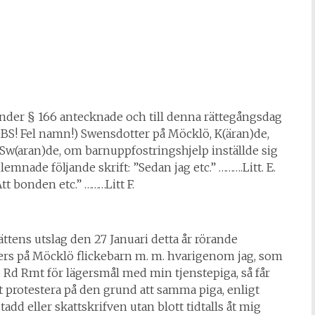
under § 166 antecknade och till denna rättegångsdag
BS! Fel namn!) Swensdotter på Möcklö, K(äran)de,
w(aran)de, om barnuppfostringshjelp inställde sig
mnade följande skrift: ”Sedan jag etc.” ……….Litt. E.
tt bonden etc.” ………Litt F.
tens utslag den 27 Januari detta år rörande
ters på Möcklö flickebarn m. m. hvarigenom jag, som
io Rd Rmt för lägersmål med min tjenstepiga, så får
 protestera på den grund att samma piga, enligt
tadd eller skattskrifven utan blott tidtalls åt mig