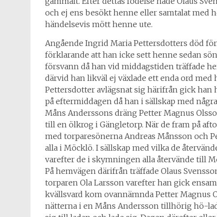
gammalt. Efter dettas födelse hade Olaus Sve
och ej ens besökt henne eller samtalat med h
händelsevis mött henne ute.
Angående Ingrid Maria Pettersdotters död f
förklarande att han icke sett henne sedan sö
försvann då han vid middagstiden träffade 
därvid han likväl ej växlade ett enda ord med
Pettersdotter avlägsnat sig härifrån gick han h
på eftermiddagen då han i sällskap med någr
Måns Anderssons dräng Petter Magnus Olsso
till en ölkrog i Gängletorp. När de fram på a
med torparesönerna Andreas Månsson och Pe
alla i Möcklö. I sällskap med vilka de återvän
varefter de i skymningen alla återvände till 
På hemvägen därifrån träffade Olaus Svensson
torparen Ola Larsson varefter han gick ensam 
kvällsvard kom ovannämnda Petter Magnus Ol
nätterna i en Måns Andersson tillhörig hö-