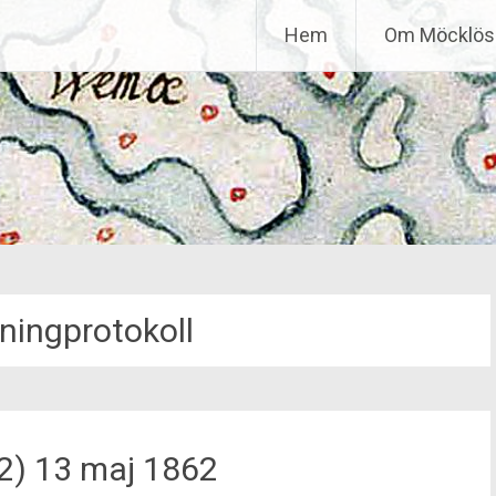
Hem
Om Möcklös 
ingprotokoll
2) 13 maj 1862