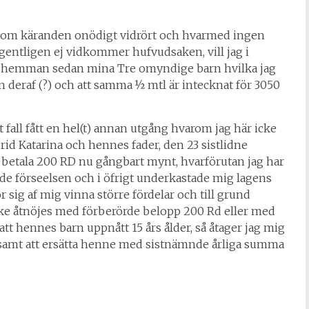
som käranden onödigt vidrört och hvarmed ingen
igentligen ej vidkommer hufvudsaken, vill jag i
 ½ hemman sedan mina Tre omyndige barn hvilka jag
 deraf (?) och att samma ½ mtl är intecknat för 3050
t fall fått en hel(t) annan utgång hvarom jag här icke
rid Katarina och hennes fader, den 23 sistlidne
lle betala 200 RD nu gångbart mynt, hvarförutan jag har
de förseelsen och i öfrigt underkastade mig lagens
r sig af mig vinna större fördelar och till grund
 icke åtnöjes med förberörde belopp 200 Rd eller med
 att hennes barn uppnått 15 års ålder, så åtager jag mig
n samt att ersätta henne med sistnämnde årliga summa