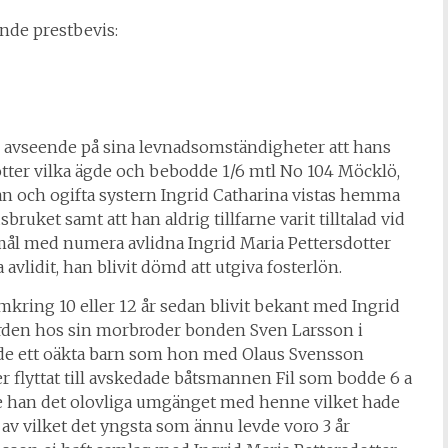
nde prestbevis:
 avseende på sina levnadsomständigheter att hans
otter vilka ägde och bebodde 1/6 mtl No 104 Möcklö,
an och ogifta systern Ingrid Catharina vistas hemma
bruket samt att han aldrig tillfarne varit tilltalad vid
mål med numera avlidna Ingrid Maria Pettersdotter
 avlidit, han blivit dömd att utgiva fosterlön.
mkring 10 eller 12 år sedan blivit bekant med Ingrid
ården hos sin morbroder bonden Sven Larsson i
dde ett oäkta barn som hon med Olaus Svensson
r flyttat till avskedade båtsmannen Fil som bodde 6 a
te han det olovliga umgänget med henne vilket hade
n av vilket det yngsta som ännu levde voro 3 år