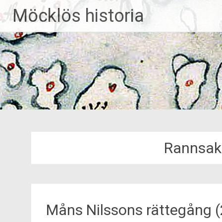
Hoppa
Möcklös historia
till
innehåll
Rannsakn
Måns Nilssons rättegång (