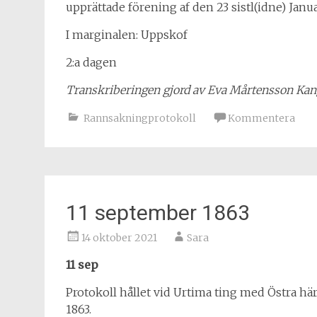
upprättade förening af den 23 sistl(idne) Janua
I marginalen: Uppskof
2:a dagen
Transkriberingen gjord av Eva Mårtensson K
Rannsakningprotokoll
Kommentera
11 september 1863
14 oktober 2021
Sara
11 sep
Protokoll hållet vid Urtima ting med Östra hä
1863.