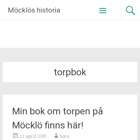
Hoppa
Möcklös historia
till
innehåll
torpbok
Min bok om torpen på
Möcklö finns här!
22 april 2015
Sara