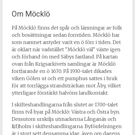
Om Möcklö
På Möcklö finns det spår och lämningar av folk
och bosättningar sedan forntiden. Möcklö har
som namnet antyder varit en ö förr i tiden. Det
är oklart när vadstället "Möcklö väl" växte igen
och förband ön med Säbys fastland. På kartan
ovan från Krigsarkivets samlingar är Möcklö
fortfarande en ö 1670. På 1930-talet dikades
viken Gölen ut och ett pumphus sattes i bruk
för att torrlägga strandsträckan mot Åby, vilket
ytterligare förstärkt halvöns landkontakt.
I skifteshandlingarna från slutet av 1700-talet
finns två byar på Möcklö: Västra och Östra byn.
Dessutom urskiljs utmarkerna Långanäs och
I(d)holm i skifteshandlingarna. Byfördelningen
är i stort sett densamma idag, även om dagens