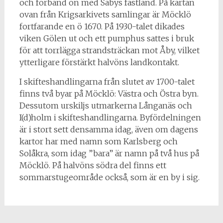
och förband ön med Säbys fastland. På kartan
ovan från Krigsarkivets samlingar är Möcklö
fortfarande en ö 1670. På 1930-talet dikades
viken Gölen ut och ett pumphus sattes i bruk
för att torrlägga strandsträckan mot Åby, vilket
ytterligare förstärkt halvöns landkontakt.
I skifteshandlingarna från slutet av 1700-talet
finns två byar på Möcklö: Västra och Östra byn.
Dessutom urskiljs utmarkerna Långanäs och
I(d)holm i skifteshandlingarna. Byfördelningen
är i stort sett densamma idag, även om dagens
kartor har med namn som Karlsberg och
Solåkra, som idag ”bara” är namn på två hus på
Möcklö. På halvöns södra del finns ett
sommarstugeområde också, som är en by i sig.