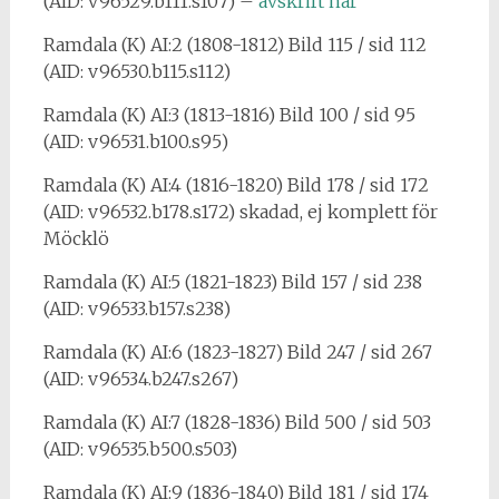
(AID: v96529.b111.s107) –
avskrift här
Ramdala (K) AI:2 (1808-1812) Bild 115 / sid 112
(AID: v96530.b115.s112)
Ramdala (K) AI:3 (1813-1816) Bild 100 / sid 95
(AID: v96531.b100.s95)
Ramdala (K) AI:4 (1816-1820) Bild 178 / sid 172
(AID: v96532.b178.s172) skadad, ej komplett för
Möcklö
Ramdala (K) AI:5 (1821-1823) Bild 157 / sid 238
(AID: v96533.b157.s238)
Ramdala (K) AI:6 (1823-1827) Bild 247 / sid 267
(AID: v96534.b247.s267)
Ramdala (K) AI:7 (1828-1836) Bild 500 / sid 503
(AID: v96535.b500.s503)
Ramdala (K) AI:9 (1836-1840) Bild 181 / sid 174