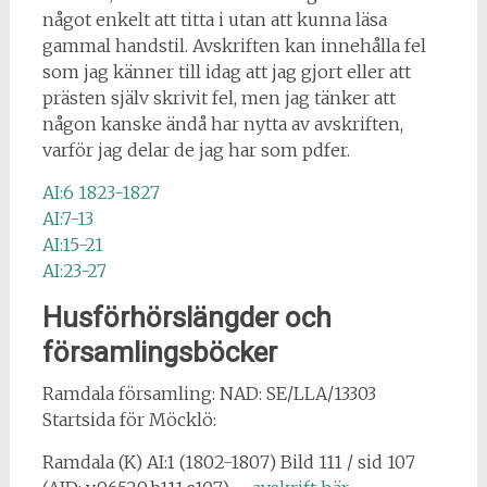
något enkelt att titta i utan att kunna läsa
gammal handstil. Avskriften kan innehålla fel
som jag känner till idag att jag gjort eller att
prästen själv skrivit fel, men jag tänker att
någon kanske ändå har nytta av avskriften,
varför jag delar de jag har som pdfer.
AI:6 1823-1827
AI:7-13
AI:15-21
AI:23-27
Husförhörslängder och
församlingsböcker
Ramdala församling: NAD: SE/LLA/13303
Startsida för Möcklö:
Ramdala (K) AI:1 (1802-1807) Bild 111 / sid 107