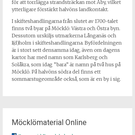
för att torrlägga strandsträckan mot Åby, vilket
ytterligare förstärkt halvöns landkontakt.
I skifteshandlingarna från slutet av 1700-talet
finns två byar på Möcklö: Västra och Östra byn.
Dessutom urskiljs utmarkerna Långanäs och
I(d)holm i skifteshandlingarna. Byfördelningen
är i stort sett densamma idag, även om dagens
kartor har med namn som Karlsberg och
Solåkra, som idag ”bara” är namn på två hus på
Möcklö. På halvöns södra del finns ett
sommarstugeområde också, som är en by i sig.
Möcklömaterial Online