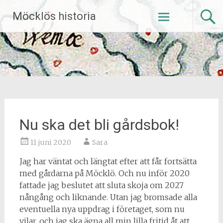
Hoppa
Möcklös historia
till
innehåll
Nu ska det bli gårdsbok!
11 juni 2020
Sara
Jag har väntat och längtat efter att får fortsätta
med gårdarna på Möcklö. Och nu inför 2020
fattade jag beslutet att sluta skoja om 2027
nångång och liknande. Utan jag bromsade alla
eventuella nya uppdrag i företaget, som nu
vilar, och jag ska ägna all min lilla fritid åt att