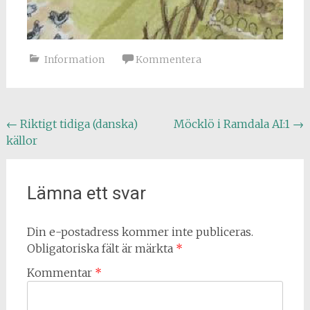
Information
Kommentera
Inläggsnavigering
←
Riktigt tidiga (danska)
Möcklö i Ramdala AI:1
→
källor
Lämna ett svar
Din e-postadress kommer inte publiceras.
Obligatoriska fält är märkta
*
Kommentar
*