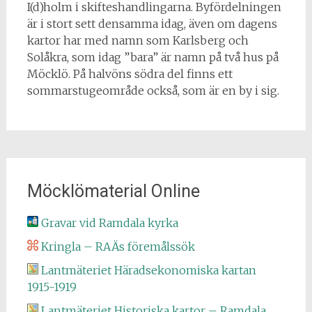
I(d)holm i skifteshandlingarna. Byfördelningen
är i stort sett densamma idag, även om dagens
kartor har med namn som Karlsberg och
Solåkra, som idag ”bara” är namn på två hus på
Möcklö. På halvöns södra del finns ett
sommarstugeområde också, som är en by i sig.
Möcklömaterial Online
Gravar vid Ramdala kyrka
Kringla – RAÄs föremålssök
Lantmäteriet Häradsekonomiska kartan
1915-1919
Lantmäteriet Historiska kartor – Ramdala