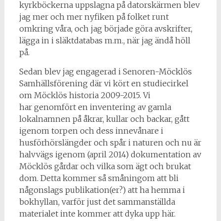
kyrkböckerna uppslagna på datorskärmen blev
jag mer och mer nyfiken på folket runt
omkring våra, och jag började göra avskrifter,
lägga in i släktdatabas m.m., när jag ändå höll
på.
Sedan blev jag engagerad i Senoren-Möcklös
Samhällsförening där vi kört en studiecirkel
om Möcklös historia 2009-2015. Vi
har genomfört en inventering av gamla
lokalnamnen på åkrar, kullar och backar, gått
igenom torpen och dess innevånare i
husförhörslängder och spår i naturen och nu är
halvvägs igenom (april 2014) dokumentation av
Möcklös gårdar och vilka som ägt och brukat
dom. Detta kommer så småningom att bli
någonslags publikation(er?) att ha hemma i
bokhyllan, varför just det sammanställda
materialet inte kommer att dyka upp här.