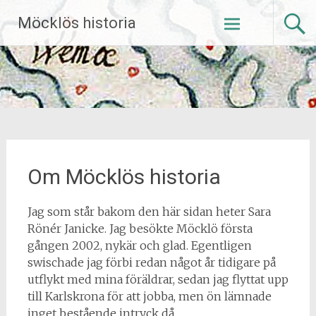
Hoppa
Möcklös historia
till
innehåll
Om Möcklös historia
Jag som står bakom den här sidan heter Sara
Rönér Janicke. Jag besökte Möcklö första
gången 2002, nykär och glad. Egentligen
swischade jag förbi redan något år tidigare på
utflykt med mina föräldrar, sedan jag flyttat upp
till Karlskrona för att jobba, men ön lämnade
inget bestående intryck då.