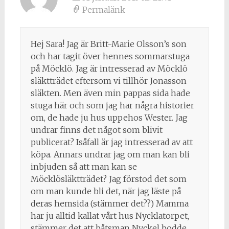
Permalänk
Hej Sara! Jag är Britt-Marie Olsson’s son
och har tagit över hennes sommarstuga
på Möcklö. Jag är intresserad av Möcklö
släktträdet eftersom vi tillhör Jonasson
släkten. Men även min pappas sida hade
stuga här och som jag har några historier
om, de hade ju hus uppehos Wester. Jag
undrar finns det något som blivit
publicerat? Isåfall är jag intresserad av att
köpa. Annars undrar jag om man kan bli
inbjuden så att man kan se
Möcklösläktträdet? Jag förstod det som
om man kunde bli det, när jag läste på
deras hemsida (stämmer det??) Mamma
har ju alltid kallat vårt hus Nycklatorpet,
stämmer det att båtsman Nyckel bodde