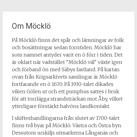
Om Möcklö
På Möcklö finns det spår och lämningar av folk
och bosättningar sedan forntiden. Möcklö har
som namnet antyder varit en ö förr i tiden. Det
är oklart när vadstället "Möcklö väl" växte igen
och förband ön med Säbys fastland. På kartan
ovan från Krigsarkivets samlingar är Möcklö
fortfarande en ö 1670. På 1930-talet dikades
viken Gölen ut och ett pumphus sattes i bruk
för att torrlägga strandsträckan mot Åby, vilket
ytterligare förstärkt halvöns landkontakt.
I skifteshandlingarna från slutet av 1700-talet
finns två byar på Möcklö: Västra och Östra byn.
Dessutom urskiljs utmarkerna Långanäs och