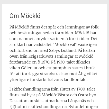
Om Möcklö
På Möcklö finns det spår och lämningar av folk
och bosättningar sedan forntiden. Möcklö har
som namnet antyder varit en ö förr i tiden. Det
är oklart när vadstället "Möcklö väl" växte igen
och förband ön med Säbys fastland. På kartan
ovan från Krigsarkivets samlingar är Möcklö
fortfarande en ö 1670. På 1930-talet dikades
viken Gölen ut och ett pumphus sattes i bruk
för att torrlägga strandsträckan mot Åby, vilket
ytterligare förstärkt halvöns landkontakt.
I skifteshandlingarna från slutet av 1700-talet
finns två byar på Möcklö: Västra och Östra byn.
Dessutom urskiljs utmarkerna Långanäs och
I(d)holm i skifteshandlingarna. Byfördelningen