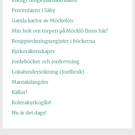
Riktigt tidiga (danska) källor
Procentaren i Säby
Gamla kartor av Möckelön
Min bok om torpen på Möcklö finns här!
Bouppteckningsregister i böckerna
Kyrkoräkenskaper
Jordeböcker och jordrevning
Lokalundersökning (Jordbruk)
Mantalslängder
Källor!
Kolerakyrkogård
Nu är det dags!