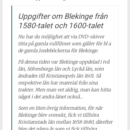
Uppgifter om Blekinge från
1580-talet och 1600-talet
Nu har du möjlighet att via DVD-skivor
titta på gamla rullfilmer som gäller för bl a
de gamla Jordeböckerna för Blekinge.
På denna tiden var Blekinge uppdelad i två
län, Sölvesborgs län och Lyckå län, som
ändrades till Kristianopels län 1601. Så
respektive län har material från sina
trakter. Men man vet aldrig, man kan hitta
något i det andra länet också…
Som en liten övrig information, för när
Blekinge blev svenskt, fick vi tillhöra
Kristianstads län mellan 1658-1680, därefter
blev det några år som vi fick tillhöra