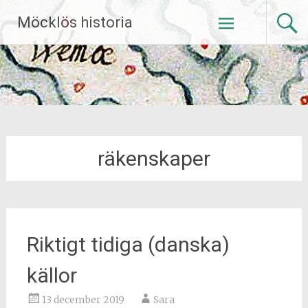
Hoppa
Möcklös historia
till
innehåll
räkenskaper
Riktigt tidiga (danska)
källor
13 december 2019
Sara