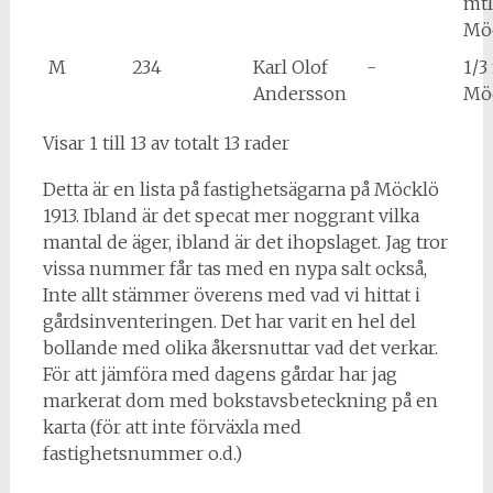
mtl
Möc
M
234
Karl Olof
-
1/3
Andersson
Möc
Visar 1 till 13 av totalt 13 rader
Detta är en lista på fastighetsägarna på Möcklö
1913. Ibland är det specat mer noggrant vilka
mantal de äger, ibland är det ihopslaget. Jag tror
vissa nummer får tas med en nypa salt också,
Inte allt stämmer överens med vad vi hittat i
gårdsinventeringen. Det har varit en hel del
bollande med olika åkersnuttar vad det verkar.
För att jämföra med dagens gårdar har jag
markerat dom med bokstavsbeteckning på en
karta (för att inte förväxla med
fastighetsnummer o.d.)