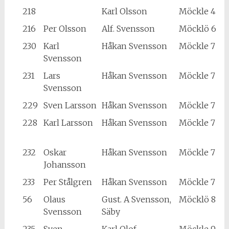
218
Karl Olsson
Möckle 4
216
Per Olsson
Alf. Svensson
Möcklö 6
230
Karl
Håkan Svensson
Möckle 7
Svensson
231
Lars
Håkan Svensson
Möckle 7
Svensson
229
Sven Larsson
Håkan Svensson
Möckle 7
228
Karl Larsson
Håkan Svensson
Möckle 7
232
Oskar
Håkan Svensson
Möckle 7
Johansson
233
Per Stålgren
Håkan Svensson
Möckle 7
56
Olaus
Gust. A Svensson,
Möcklö 8
Svensson
Säby
235
Sven
Karl Olof
Möckle 9