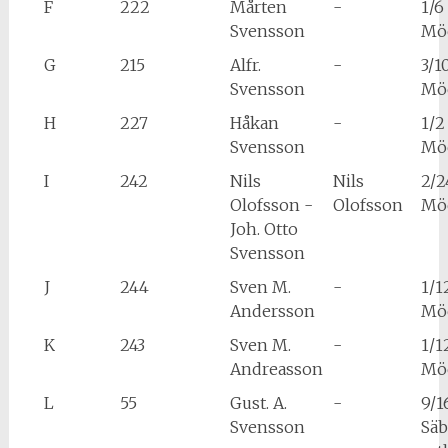
F
222
Mårten
-
1/6
Svensson
Mö
G
215
Alfr.
-
3/1
Svensson
Mö
H
227
Håkan
-
1/2
Svensson
Möc
I
242
Nils
Nils
2/2
Olofsson -
Olofsson
Möc
Joh. Otto
Svensson
J
244
Sven M.
-
1/1
Andersson
Möc
K
243
Sven M.
-
1/1
Andreasson
Möc
L
55
Gust. A.
-
9/1
Svensson
Säb