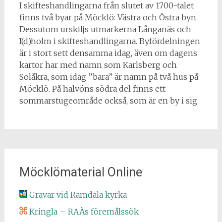
I skifteshandlingarna från slutet av 1700-talet
finns två byar på Möcklö: Västra och Östra byn.
Dessutom urskiljs utmarkerna Långanäs och
I(d)holm i skifteshandlingarna. Byfördelningen
är i stort sett densamma idag, även om dagens
kartor har med namn som Karlsberg och
Solåkra, som idag ”bara” är namn på två hus på
Möcklö. På halvöns södra del finns ett
sommarstugeområde också, som är en by i sig.
Möcklömaterial Online
Gravar vid Ramdala kyrka
Kringla – RAÄs föremålssök