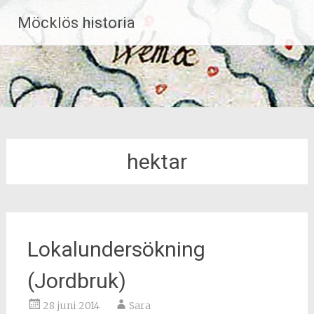
Hoppa
Möcklös historia
till
innehåll
hektar
Lokalundersökning
(Jordbruk)
28 juni 2014
Sara