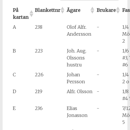
På
Blankettnr
Ägare
Brukare
Fas
kartan
A
238
Olof Alfr.
-
1/4
Andersson
Möc
2
B
223
Joh. Aug.
-
1/6 
Olssons
#3,
hustru
#6
C
226
Johan
-
1/4
Persson
2 o
D
219
Alfr. Olsson
-
1/8
#4 
E
236
Elias
-
7/1
Jonasson
Möc
5