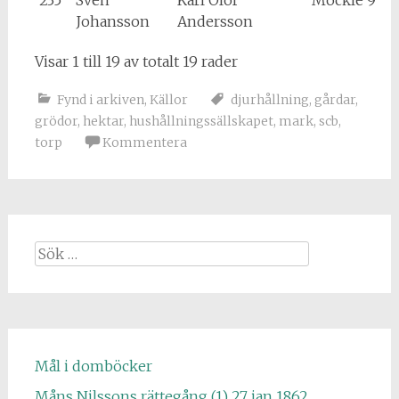
Johansson
Andersson
Visar 1 till 19 av totalt 19 rader
Fynd i arkiven
,
Källor
djurhållning
,
gårdar
,
grödor
,
hektar
,
hushållningssällskapet
,
mark
,
scb
,
torp
Kommentera
Sök
efter:
Mål i domböcker
Måns Nilssons rättegång (1) 27 jan 1862