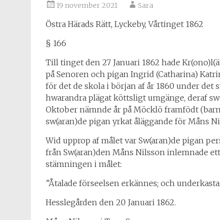
19 november 2021
Sara
Östra Härads Rätt, Lyckeby, Vårtinget 1862
§ 166
Till tinget den 27 Januari 1862 hade Kr(ono)l
på Senoren och pigan Ingrid (Catharina) Kat
för det de skola i början af år 1860 under de
hwarandra plägat köttsligt umgänge, deraf sw(
Oktober nämnde år på Möcklö framfödt (bar
sw(aran)de pigan yrkat åläggande för Måns Nil
Wid upprop af målet var Sw(aran)de pigan pers
från Sw(aran)den Måns Nilsson inlemnade ett 
stämningen i målet:
”Åtalade förseelsen erkännes; och underkastar
Hesslegården den 20 Januari 1862.