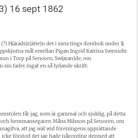
3) 16 sept 1862
 (?) H(ärads)r(ätte)n det i sista tings dombok under §
uppskjutna mål emellan Pigan Ingrid Katrina Swensdtr
son i Torp på Senoren, Sw(aran)de, om
 sin fader ingaf en så lydande skrift:
omstolen får jag, som är gammal och sjuklig, på detta
ina och hemmansegaren Måns Nilsson på Senoren, om
nnagifva, att jag wäl wid föreningens upprättande
g icke förstod det jag hade någonting dermed att