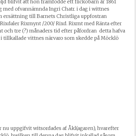
jd blifvit att hon framfödde ett flickobarn år 1861
ag med ofvannämnda Ingri Chatr. i dag i wittnes
ersättning till Barnets Christliga uppfostran
Rixdaler Rixmynt /200/ Rixd. Rixmt med Ränta efter
ent och tre (?) månaders tid efter påfordran
detta hafva
i tillkallade vittnes närvaro som skedde på Möcklö
nu uppgifvit witsordades af Åkl(agaren), hvarefter
lö, hwilken till denna dag blifvit inkallad såsom