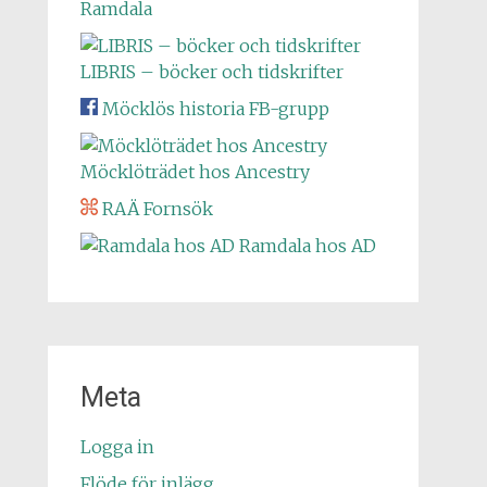
Ramdala
LIBRIS – böcker och tidskrifter
Möcklös historia FB-grupp
Möcklöträdet hos Ancestry
RAÄ Fornsök
Ramdala hos AD
Meta
Logga in
Flöde för inlägg