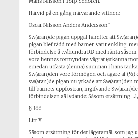
Måns Nilsson i Torp, Senoren.
Härvid på en gång närvarande vittnen:
Oscar Nilsson Anders Andersson”
Sw(aran)de pigan uppgaf härefter att Sw(aran)
pigan blef rådd med barnet, varit enkling, men
förbindelse å tvåhundra RD med ränta såsom e
vore hennes förmyndare vägrat (erkänna mott
emedan utfästa (denna) summan i hans tankar e
Sw(aran)den vore förmögen och ägare af (½) e
sw(aran)de pigan nu yrkade att Sw(aran)den må
till barnets uppfostran, ingifvande Sw(aran)d
förbindelsen så lydande: Såsom ersättning …1, 
§ 166
Litt X
Såsom ersättning för det lägersmål, som jag 