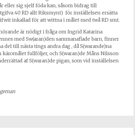
ller sig sjelf föda kan, såsom bidrag till
tgifva 40 RD allt Riksmynt)
för inställelsen ersätta
wit inkallad för att wittna i målet med twå RD smt.
rande är nödigt i fråga om Ingrid Katarina
 hennes med Sw(aran)den sammanaflade barn, finner
a del till nästa tings andra dag , då S(warande)na
on käromålet fullföljer, och S(waran)de Måns Nilsson
nderrättad af S(waran)de pigan, som vid inställelsen
angeman