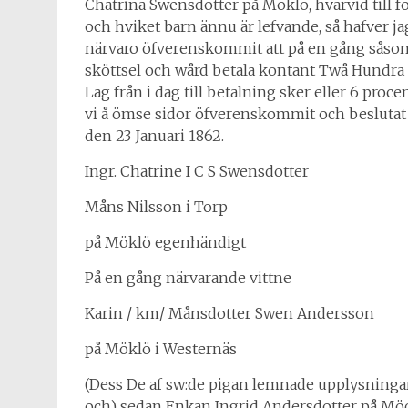
Chatrina Swensdotter på Möklö, hvarvid till föl
och hviket barn ännu är lefvande, så hafver j
närvaro öfverenskommit att på en gång såsom 
sköttsel och wård betala kontant Twå Hundra 
Lag från i dag till betalning sker eller 6 proc
vi å ömse sidor öfverenskommit och beslutat 
den 23 Januari 1862.
Ingr. Chatrine I C S Swensdotter
Måns Nilsson i Torp
på Möklö egenhändigt
På en gång närvarande vittne
Karin / km/ Månsdotter Swen Andersson
på Möklö i Westernäs
(Dess De af sw:de pigan lemnade upplysningar 
och) sedan Enkan Ingrid Andersdotter på Möck