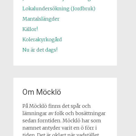
Lokalundersökning (Jordbruk)
Mantalslängder
Källor!
Kolerakyrkogård
Nu är det dags!
Om Möcklö
På Möcklö finns det spår och
lämningar av folk och bosättningar
sedan forntiden. Möcklö har som
namnet antyder varit en ö förr i
tiden. Det är oklart när vadstället