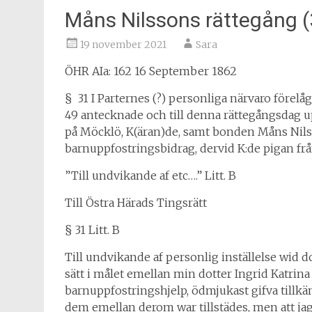
Måns Nilssons rättegång (
19 november 2021
Sara
ÖHR AIa: 162 16 September 1862
§
31 I Parternes (?) personliga närvaro förelåg
49 antecknade och till denna rättegångsdag 
på Möcklö, K(äran)de, samt bonden Måns Nils
barnuppfostringsbidrag, dervid K:de pigan från
”Till undvikande af etc….” Litt. B
Till Östra Härads Tingsrätt
§ 31 Litt. B
Till undvikande af personlig inställelse wid d
sätt i målet emellan min dotter Ingrid Katr
barnuppfostringshjelp, ödmjukast gifva tillkä
dem emellan derom war tillstädes, men att ja