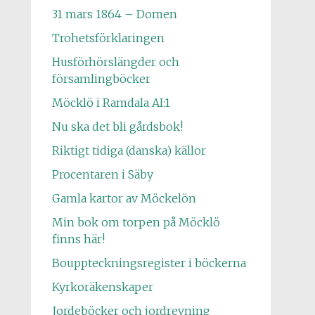
31 mars 1864 – Domen
Trohetsförklaringen
Husförhörslängder och
församlingböcker
Möcklö i Ramdala AI:1
Nu ska det bli gårdsbok!
Riktigt tidiga (danska) källor
Procentaren i Säby
Gamla kartor av Möckelön
Min bok om torpen på Möcklö
finns här!
Bouppteckningsregister i böckerna
Kyrkoräkenskaper
Jordeböcker och jordrevning