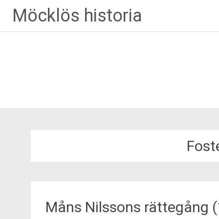
Hoppa
Möcklös historia
till
innehåll
Fost
Måns Nilssons rättegång (