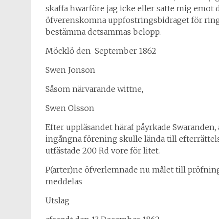
skaffa hwarföre jag icke eller satte mig emot
öfverenskomna uppfostringsbidraget för ringa
bestämma detsammas belopp.
Möcklö den
September 1862
Swen Jonson
Såsom närvarande wittne,
Swen Olsson
Efter uppläsandet häraf påyrkade Swaranden, 
ingångna förening skulle lända till efterrätte
utfästade 200 Rd vore för litet.
P(arter)ne öfverlemnade nu målet till pröfning,
meddelas
Utslag