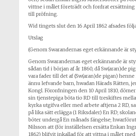
vittne i målet företrädt och fordrat ersättnin
till pröfning.
Wid tingets slut den 16 April 1862 afsades föl
Utslag
(Genom Swarandernas eget erkännande är styr
Genom Swarandernas eget erkännande är styrk
sådan tid i början af år 1860, då Sw(aran)de p
vara fader till det af (Sw(aran)de pigan) he
ännu lefvande barn, hwadan Härads Rätten, jeml
Kongl. Förordningen den 10 April 1810, dömer
sin tjenstepiga böta tio RD till treskiftes mel
kyrka utgifva eller med arbete aftjena 2 RD, 
på lika sätt erlägga (1 Riksdaler) En RD; skol
böter undergå En månads fängelse; hwarföruta
Nilsson att (för inställelsen ersätta Enkan In
1862) blifvit inkallad för att vittna i målet m