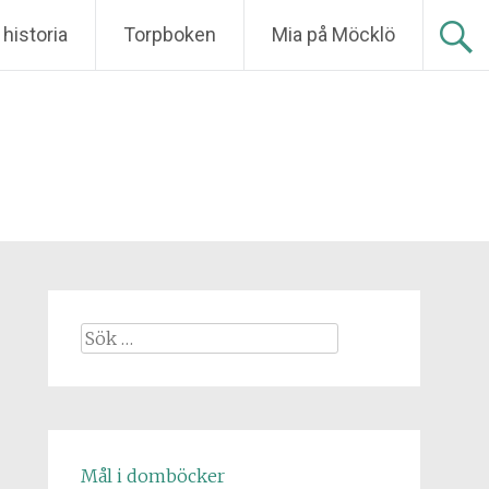
historia
Torpboken
Mia på Möcklö
Sök
efter:
Mål i domböcker