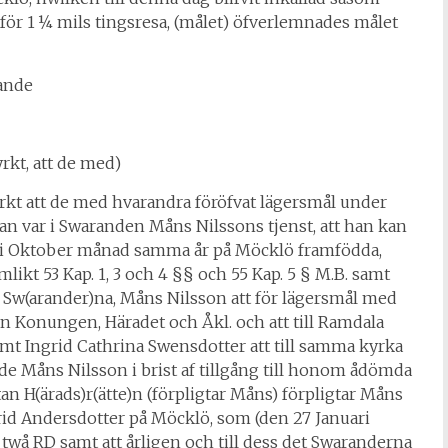
g för 1 ¼ mils tingsresa, (målet) öfverlemnades målet
jande
kt, att de med)
t att de med hvarandra föröfvat lägersmål under
igan var i Swaranden Måns Nilssons tjenst, att han kan
nne i Oktober månad samma år på Möcklö framfödda,
ikt 53 Kap. 1, 3 och 4 §§ och 55 Kap. 5 § M.B. samt
 Sw(arander)na, Måns Nilsson att för lägersmål med
lan Konungen, Häradet och Åkl. och att till Ramdala
samt Ingrid Cathrina Swensdotter att till samma kyrka
ande Måns Nilsson i brist af tillgång till honom ådömda
n H(ärads)r(ätte)n (förpligtar Måns) förpligtar Måns
grid Andersdotter på Möcklö, som (den 27 Januari
ed twå RD samt att årligen och till dess det Swaranderna