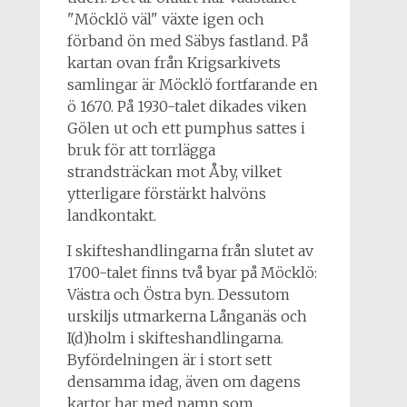
"Möcklö väl" växte igen och
förband ön med Säbys fastland. På
kartan ovan från Krigsarkivets
samlingar är Möcklö fortfarande en
ö 1670. På 1930-talet dikades viken
Gölen ut och ett pumphus sattes i
bruk för att torrlägga
strandsträckan mot Åby, vilket
ytterligare förstärkt halvöns
landkontakt.
I skifteshandlingarna från slutet av
1700-talet finns två byar på Möcklö:
Västra och Östra byn. Dessutom
urskiljs utmarkerna Långanäs och
I(d)holm i skifteshandlingarna.
Byfördelningen är i stort sett
densamma idag, även om dagens
kartor har med namn som