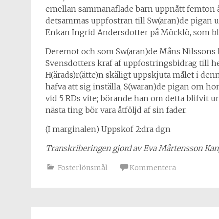
emellan sammanaflade barn uppnått femton år e
detsammas uppfostran till Sw(aran)de pigan u
Enkan Ingrid Andersdotter på Möcklö, som blif
Deremot och som Sw(aran)de Måns Nilssons hö
Svensdotters kraf af uppfostringsbidrag till
H(ärads)r(ätte)n skäligt uppskjuta målet i denn
hafva att sig inställa, S(waran)de pigan om h
vid 5 RDs vite; börande han om detta blifvit u
nästa ting bör vara åtföljd af sin fader.
(I marginalen) Uppskof 2:dra dgn
Transkriberingen gjord av Eva Mårtensson K
Fosterlönsmål
Kommentera