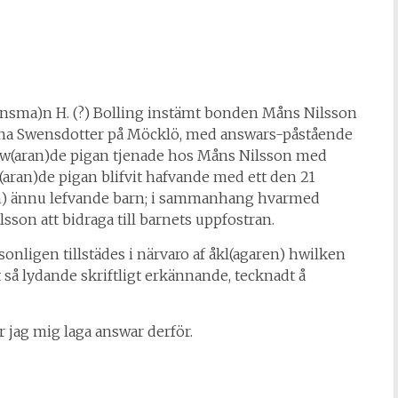
(änsma)n H. (?) Bolling instämt bonden Måns Nilsson
rina Swensdotter på Möcklö, med answars-påstående
t sw(aran)de pigan tjenade hos Måns Nilsson med
aran)de pigan blifvit hafvande med ett den 21
n) ännu lefvande barn; i sammanhang hvarmed
sson att bidraga till barnets uppfostran.
onligen tillstädes i närvaro af åkl(agaren) hwilken
så lydande skriftligt erkännande, tecknadt å
 jag mig laga answar derför.