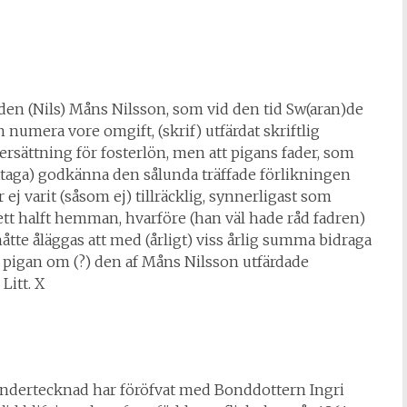
den (Nils) Måns Nilsson, som vid den tid Sw(aran)de
 numera vore omgift, (skrif) utfärdat skriftlig
rsättning för fosterlön, men att pigans fader, som
aga) godkänna den sålunda träffade förlikningen
j varit (såsom ej) tillräcklig, synnerligast som
tt halft hemman, hvarföre (han väl hade råd fadren)
tte åläggas att med (årligt) viss årlig summa bidraga
e pigan om (?) den af Måns Nilsson utfärdade
Litt. X
undertecknad har föröfvat med Bonddottern Ingri